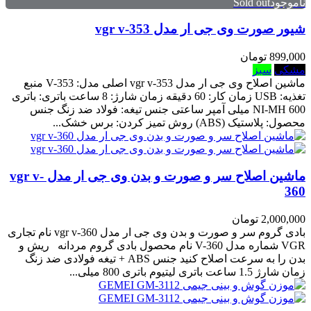
ناموجودSold out
شیور صورت وی جی ار مدل vgr v-353
899,000 تومان
مشکی
سبز
ماشین اصلاح وی جی ار مدل vgr v-353 اصلی مدل: V-353 منبع
تغذیه: USB زمان کار: 60 دقیقه زمان شارژ: 8 ساعت باتری: باتری
NI-MH 600 میلی آمپر ساعتی جنس تیغه: فولاد ضد زنگ جنس
محصول: پلاستیک (ABS) روش تمیز کردن: برس خشک...
ماشین اصلاح سر و صورت و بدن وی جی ار مدل vgr v-
360
2,000,000 تومان
بادی گروم سر و صورت و بدن وی جی ار مدل vgr v-360 نام تجاری
VGR شماره مدل V-360 نام محصول بادی گروم مردانه ریش و
بدن را به سرعت اصلاح کنید جنس ABS + تیغه فولادی ضد زنگ
زمان شارژ 1.5 ساعت باتری لیتیوم باتری 800 میلی...