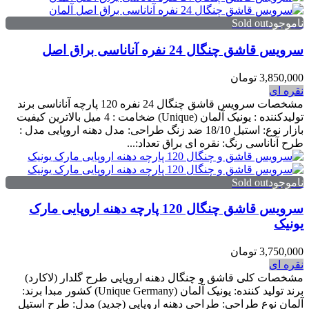
ناموجودSold out
سرویس قاشق چنگال 24 نفره آناناسی براق اصل
3,850,000 تومان
نقره ای
مشخصات سرویس قاشق چنگال 24 نفره 120 پارچه آناناسی برند
تولیدکننده : یونیک آلمان (Unique) ضخامت : 4 میل بالاترین کیفیت
بازار نوع: استیل 18/10 ضد زنگ طراحی: مدل دهنه اروپایی مدل :
طرح آناناسی رنگ: نقره ای براق تعداد:...
ناموجودSold out
سرویس قاشق چنگال 120 پارچه دهنه اروپایی مارک
یونیک
3,750,000 تومان
نقره ای
مشخصات کلی قاشق و چنگال دهنه اروپایی طرح گلدار (لاکارد)
برند تولید کننده: یونیک آلمان (Unique Germany) کشور مبدا برند:
آلمان نوع طراحی: طراحی دهنه اروپایی (جدید) مدل: طرح استیل