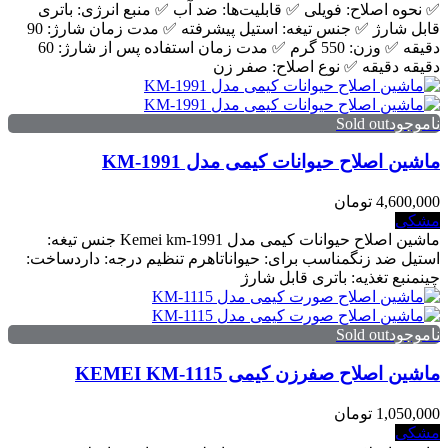
✅️ نحوه اصلاح: فویلی ✅️ قابلیت‌ها: ضد آب ✅️ منبع انرژی: باتری
قابل شارژ ✅️ جنس تیغه: استیل پیشرفته ✅️ مدت زمان شارژ: 90
دقیقه ✅️ وزن: 550 گرم ✅️ مدت زمان استفاده پس از شارژ: 60
دقیقه دقیقه ✅️ نوع اصلاح: صفر زن
ناموجودSold out
ماشين اصلاح حيوانات كيمی مدل KM-1991
4,600,000 تومان
مشکی
ماشين اصلاح حیوانات کیمی مدل Kemei km-1991 جنس تيغه:
استيل ضد زنگمناسب برای: حیواناتاهرم تنظیم درجه: داردساخت:
چینمنبع تغذیه: باتری قابل شارژ
ناموجودSold out
ماشین اصلاح صفرزن کیمی KEMEI KM-1115
1,050,000 تومان
مشکی