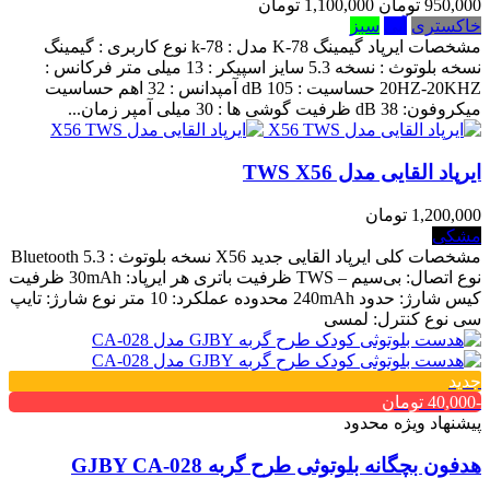
950,000 تومان
1,100,000 تومان
خاکستری
آبی
سبز
مشخصات ایرپاد گیمینگ K-78 مدل : k-78 نوع کاربری : گیمینگ
نسخه بلوتوث : نسخه 5.3 سایز اسپیکر : 13 میلی متر فرکانس :
20HZ-20KHZ حساسیت : 105 dB آمپدانس : 32 اهم حساسیت
میکروفون: 38 dB ظرفیت گوشی ها : 30 میلی آمپر زمان...
ایرپاد القایی مدل TWS X56
1,200,000 تومان
مشکی
مشخصات کلی ایرپاد القایی جدید X56 نسخه بلوتوث : Bluetooth 5.3
نوع اتصال: بی‌سیم – TWS ظرفیت باتری هر ایرپاد: 30mAh ظرفیت
کیس شارژ: حدود 240mAh محدوده عملکرد: 10 متر نوع شارژ: تایپ
سی نوع کنترل: لمسی
جدید
-40,000 تومان
پیشنهاد ویژه محدود
هدفون بچگانه بلوتوثی طرح گربه GJBY CA-028