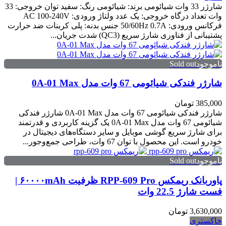
شارژر 33 وات شیائومی برند: شیائومی رنگ: سفيد توان خروجی: 33
وات تعداد درگاه خروجی: یک عدد ولتاژ ورودی: AC 100-240V
فرکانس ورودی: 50/60Hz 0.7A جنس بدنه: پلی کربنات ضد حرارت
پشتیبانی از فناوری شارژ سریع (QC3) شدت جریان...
ناموجودSold out
شارژر فندکی شیائومی 67 وات مدل 0A-01 Max
385,000 تومان
شارژر فندکی شیائومی 67 وات مدل 0A-01 Max شارژر فندکی
شیائومی 67 وات مدل 0A-01 Max یک گزینه کاربردی و قدرتمند
برای شارژ سریع گوشی موبایل و سایر دستگاه‌های دیجیتال در
خودرو است. این محصول با توان 67 وات، طراحی جمع‌وجور...
ناموجودSold out
پاوربانک ریمکس RPP-609 Pro ظرفیت ۶۰۰۰۰mAh |
فست شارژ 22.5 وات
3,630,000 تومان
خاکستری