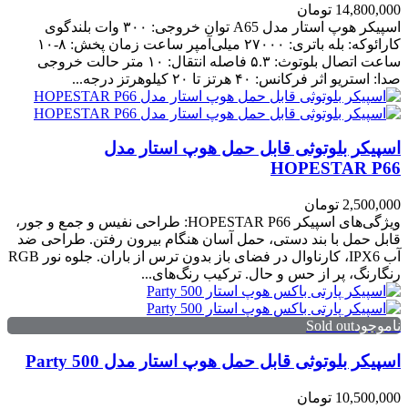
14,800,000 تومان
اسپیکر هوپ استار مدل A65 توان خروجی: ۳۰۰ وات بلندگوی
کارائوکه: بله باتری: ۲۷۰۰۰ میلی‌آمپر ساعت زمان پخش: ۸-۱۰
ساعت اتصال بلوتوث: ۵.۳ فاصله انتقال: ۱۰ متر حالت خروجی
صدا: استریو اثر فرکانس: ۴۰ هرتز تا ۲۰ کیلوهرتز درجه...
اسپیکر بلوتوثی قابل حمل هوپ استار مدل
HOPESTAR P66
2,500,000 تومان
ویژگی‌های اسپیکر HOPESTAR P66: طراحی نفیس و جمع و جور،
قابل حمل با بند دستی، حمل آسان هنگام بیرون رفتن. طراحی ضد
آب IPX6، کارناوال در فضای باز بدون ترس از باران. جلوه نور RGB
رنگارنگ، پر از حس و حال. ترکیب رنگ‌های...
ناموجودSold out
اسپیکر بلوتوثی قابل حمل هوپ استار مدل Party 500
10,500,000 تومان