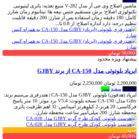
ماشین اصلاح وی جی آر مدل V-282 منبع تغذیه: باتری لیتیومی
تکنولوژی اصلاح: برش مستقیم جنس تیغه ها: تیتانیوم زمان شارژ
کامل: 180 دقیقه زمان استفاده پس از شارژ: 200 دقیقه قابلیت
تنظیم درجه: دارد اندازه اصلاح: از 0.8 تا...
-50,000 تومان
پیشنهاد ویژه محدود
ایرپاد بلوتوثی مدل CA-150 از برند GJBY
2,200,000 تومان
2,250,000 تومان
مشکی
سفید
سبز
ایرپاد (هدفون) بلوتوثی GJBY مدل CA-150 | هندزفری بی‌سیم برند:
Gjby مدل: CA-150 نسخه بلوتوث: V5.4 برد موثر: 10 متر پاسخ
فرکانسی: 20 هرتز-2 کیلوهرتز امپدانس: 32 اهم ظرفیت باتری
محفظه شارژ: 200 میلی‌آمپر ساعت محفظه شارژ...
جدید
-40,000 تومان