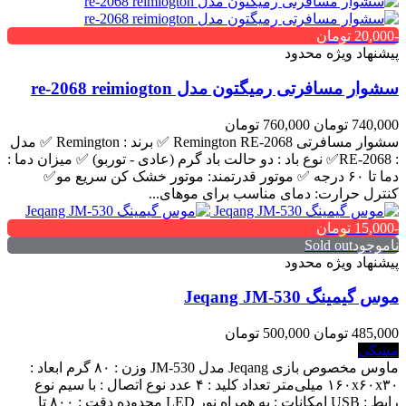
-20,000 تومان
پیشنهاد ویژه محدود
سشوار مسافرتی رمیگتون مدل re-2068 reimiogton
740,000 تومان
760,000 تومان
سشوار مسافرتی Remington RE-2068 ✅ برند : Remington ✅ مدل
: RE-2068✅ نوع باد : دو حالت باد گرم (عادی - توربو) ✅ میزان دما :
دما تا ۶۰ درجه ✅ موتور قدرتمند: موتور خشک کن سریع مو✅
کنترل حرارت: دمای مناسب برای موهای...
-15,000 تومان
ناموجودSold out
پیشنهاد ویژه محدود
موس گیمینگ Jeqang JM-530
485,000 تومان
500,000 تومان
مشکی
ماوس مخصوص بازی Jeqang مدل JM-530 وزن : ۸۰ گرم ابعاد :
۱۶۰x۶۰x۳۰ میلی‌متر تعداد کلید : ۴ عدد نوع اتصال : با سیم نوع
رابط : USB امکانات : به همراه نور LED محدوده دقت : ۸۰۰ تا