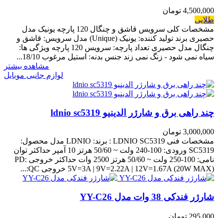
4,500,000 تومان
طلایی
مشخصات کلی سرویس قاشق و چنگال 120 پارچه یونیک مدل
حصیری برند تولید کننده: یونیک (Unique) مدل سرویس: قاشق و
چنگال مدل حصیری تعداد پارچه: سرویس 120 پارچه ویژگی ها:
سیاه نمی شود - زنگ نمی زند جنس بدنه: استیل مرغوب 18/10...
مشاهده بیشتر
لوازم جانبی موبایل
چند راهی برق و شارژر الدینیو ldnio sc5319
3,000,000 تومان
مشخصات فنی LDNIO SC5319 : برند: LDNIO مدل محصول:
SC5319 ورودی: 100-240 ولت ~ 50/60 هرتز 10 آمپر حداکثر توان
نامی: 100-250 ولت ~ 50/60 هرتز 2500 وات حداکثر خروجی PD:
5V=3A | 9V=2.22A | 12V=1.67A (20W MAX) خروجی QC:...
شارژر فندکی 38 وات مدل YY-C26
295,000 تومان