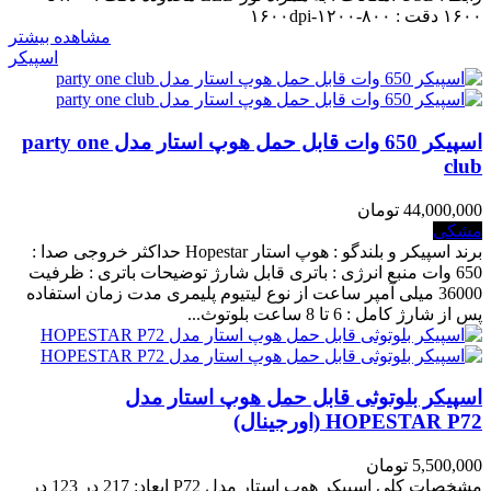
۱۶۰۰ دقت : ۸۰۰-۱۲۰۰-۱۶۰۰dpi
مشاهده بیشتر
اسپیکر
اسپیکر 650 وات قابل حمل هوپ استار مدل party one
club
44,000,000 تومان
مشکی
برند اسپیکر و بلندگو : هوپ استار Hopestar حداکثر خروجی صدا :
650 وات منبع انرژی : باتری قابل شارژ توضیحات باتری : ظرفیت
36000 میلی آمپر ساعت از نوع لیتیوم پلیمری مدت زمان استفاده
پس از شارژ کامل : 6 تا 8 ساعت بلوتوث...
اسپیکر بلوتوثی قابل حمل هوپ استار مدل
HOPESTAR P72 (اورجینال)
5,500,000 تومان
مشخصات کلی اسپیکر هوپ استار مدل P72 ابعاد: 217 در 123 در