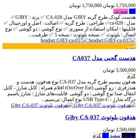
1,710,000 تومان
1,750,000 تومان
آبی
صورتی
هدست کودک طرح گربه GJBY مدل CA-028 ✅ برند : GJBY✅
مدل : ca-028✅ طراحی : طرح گربه ✅ اصالت : اصل و اورجینال ✅
قابلیتها : امکان استفاده از مموری ✅ نوع گوشی : دو گوشی ✅ نوع
اتصال : بلوتوث ✅ نسخه بلوتوث : نسخه 5 ✅ ظرفیت...
جدید
هدست گجبی مدل CA037
3,500,000 تومان
کرم
هدفون بیسیم طرح گربه مدل CA-037 نوع هدفون، هدست و
هندزفری : رو گوشی (On/Over Ear) اقلام همراه : کابل شارژ - کابل
انتقال صدا نوع گوشی : دو گوشی قابلیت‌های شارژ : شارژ باسیم
درگاه شارژ : USB Type-C نوع اتصال :بی‌سیم...
هدفون بلوتوث Gjby CA-037
3,500,000 تومان
مشکی
سفید
آبی
کرم