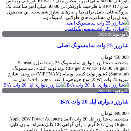
پاوربانک 50000 میلی آمپر ریمکس مدل RPP-117 پاوربانک ریمکس
مدل RPP-117 با ظرفیت باورنکردنی 50000 میلی آمپر ساعت، یک
نیروگاه قابل حمل برای تمام نیازهای شارژ شماست. این محصول
ایده‌آل برای مسافرت‌های طولانی، کمپینگ و...
ناموجودSold out
شارژر 25 وات سامسونگ اصلی
450,000 تومان
مشخصات شارژر دیواری سامسونگ 25 وات اصل Samsung
Charger 25W EP-TA800 Original برند تولید کننده : سامسونگ
(Samsung) کشور تولید کننده: ویتنام (VIETNAM) خروجی: شارژ
سریع 25 وات (25W) نوع خروجی: 1 عدد USB Type-C مدل :...
ناموجودSold out
شارژر دیواری اپل 20 وات B/A
899,000 تومان
مشخصات شارژر اپل 20 وات (اصل) Apple 20W Power Adapter
Orginal وزن : 80 گرم دارای گواهی CE کابل همراه : بدون کابل
توان خروجی : ۲۰ وات مخصوص : تبلت و موبایل مناسب :