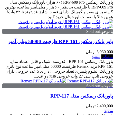
پاوربانک ریمکس RPP-609 Pro (۶۰ هزار) پاوربانک ریمکس مدل
RPP-609 Pro با ظرفیت بی‌نظیر ۶۰ هزار میلی‌آمپر ساعت، بهترین
گزینه برای سفر و کمپینگ. دارای فست شارژ قدرتمند ۲۲.۵ وات!
همین حالا با ضمانت اورجینال خرید کنید.
ناموجودSold out
پاور بانک ریمکس RPP-161 ظرفیت 50000 میلی آمپر
3,030,000 تومان
مشکی
سفید
پاور بانک ریمکس RPP-161 - قدرتمند، شیک و قابل اعتماد مدل:
RPP-161 برند: Remax ظرفیت: 50000 میلی‌آمپر ساعت نوع باتری
پاوربانک: لیتیوم پلیمری تعداد خروجی : دارای 5 عدد خروجی دارای
خروجی تایپ سی 27 وات خروجی usb: دو عدد...
ناموجودSold out
پاوربانک ریمکس مدل RPP-117
2,400,000 تومان
سفید