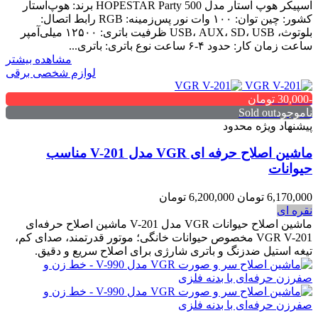
اسپیکر هوپ استار مدل HOPESTAR Party 500 برند: هوپ‌استار
کشور: چین توان: ۱۰۰ وات نور پس‌زمینه: RGB رابط اتصال:
بلوتوث، USB، AUX، SD، USB ظرفیت باتری: ۱۲۵۰۰ میلی‌آمپر
ساعت زمان کار: حدود ۴-۶ ساعت نوع باتری: باتری...
مشاهده بیشتر
لوازم شخصی برقی
-30,000 تومان
ناموجودSold out
پیشنهاد ویژه محدود
ماشین اصلاح حرفه ای VGR مدل V-201 مناسب
حیوانات
6,170,000 تومان
6,200,000 تومان
نقره ای
ماشین اصلاح حیوانات VGR مدل V-201 ماشین اصلاح حرفه‌ای
VGR V-201 مخصوص حیوانات خانگی؛ موتور قدرتمند، صدای کم،
تیغه استیل ضدزنگ و باتری شارژی برای اصلاح سریع و دقیق.