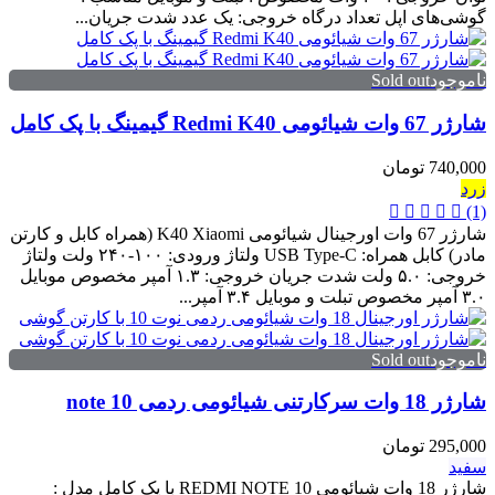
گوشی‌های اپل تعداد درگاه خروجی: یک عدد شدت جریان...
ناموجودSold out
شارژر 67 وات شیائومی Redmi K40 گیمینگ با پک کامل
740,000 تومان
زرد
(1)
شارژر 67 وات اورجینال شیائومی K40 Xiaomi (همراه کابل و کارتن
مادر) کابل همراه: USB Type-C ولتاژ ورودی: ۱۰۰-۲۴۰ ولت ولتاژ
خروجی: ۵.۰ ولت شدت جریان خروجی: ۱.۳ آمپر مخصوص موبایل
۳.۰ آمپر مخصوص تبلت و موبایل ۳.۴ آمپر...
ناموجودSold out
شارژر 18 وات سرکارتنی شیائومی ردمی note 10
295,000 تومان
سفید
شارژر 18 وات شیائومی REDMI NOTE 10 با پک کامل مدل :