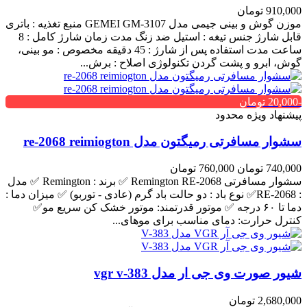
910,000 تومان
موزن گوش و بینی جیمی مدل GEMEI GM-3107 منبع تغذیه : باتری
قابل شارژ جنس تیغه : استیل ضد زنگ مدت زمان شارژ کامل : 8
ساعت مدت استفاده پس از شارژ : 45 دقیقه مخصوص : مو بینی،
گوش، ابرو و پشت گردن تکنولوژی اصلاح : برش...
-20,000 تومان
پیشنهاد ویژه محدود
سشوار مسافرتی رمیگتون مدل re-2068 reimiogton
740,000 تومان
760,000 تومان
سشوار مسافرتی Remington RE-2068 ✅ برند : Remington ✅ مدل
: RE-2068✅ نوع باد : دو حالت باد گرم (عادی - توربو) ✅ میزان دما :
دما تا ۶۰ درجه ✅ موتور قدرتمند: موتور خشک کن سریع مو✅
کنترل حرارت: دمای مناسب برای موهای...
شیور صورت وی جی ار مدل vgr v-383
2,680,000 تومان