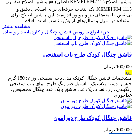
ماشین اصلاح KEMEI KM-1115 (اصلی) ✂️ ماشین اصلاح صفرزن
KEMEI KM-1115، یک انتخاب حرفه‌ای برای اصلاحی دقیق و
بی‌نقص. با تیغه‌های تیز و موتور قدرتمند، این ماشین اصلاح برای
استفاده در منزل و سالن‌های آرایش مناسب است. اقلام...
مشاهده بیشتر
خرید انواع سرویس قاشق، چنگال و کارد پایه دار و ساده
قاشق چنگال کودک طرح باب اسفنجی
100,000 تومان
زرد
مشخصات قاشق چنگال کودک مدل باب اسفنجی وزن : 150 گرم
جنس : دسته پلاستیک و استیل ضد زنگ طرح زیبای باب اسفنجی
رنگبندی : زرد تعداد : یک عدد قاشق و یک عدد چنگال مخصوص :
غذاخوری
قاشق چنگال کودک طرح دورامون
100,000 تومان