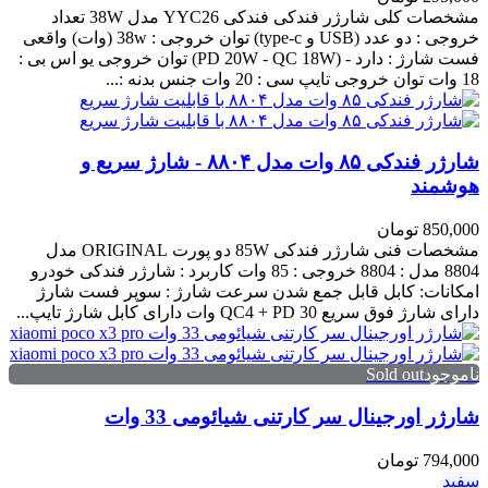
مشخصات کلی شارژر فندکی فندکی YYC26 مدل 38W تعداد
خروجی : دو عدد (USB و type-c) توان خروجی : 38w (وات) واقعی
فست شارژ : دارد - (PD 20W - QC 18W) توان خروجی یو اس بی :
18 وات توان خروجی تایپ سی : 20 وات جنس بدنه :...
شارژر فندکی ۸۵ وات مدل ۸۸۰۴ - شارژ سریع و
هوشمند
850,000 تومان
مشخصات فنی شارژر فندکی 85W دو پورت ORIGINAL مدل
8804 مدل : 8804 خروجی : 85 وات کاربرد : شارژر فندکی خودرو
امکانات: کابل قابل جمع شدن سرعت شارژ : سوپر فست شارژ
دارای شارژ فوق سریع QC4 + PD 30 وات دارای کابل شارژ تایپ...
ناموجودSold out
شارژر اورجینال سر کارتنی شیائومی 33 وات
794,000 تومان
سفید