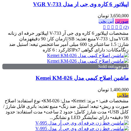
اپیلاتور 6 کاره وی جی ار مدل VGR V-733
3,650,000 تومان
صورتی
آبی یخی
(2)
مشخصات اپیلاتور 6 کاره وی جی آر V-733 اپیلاتور حرفه ای زنانه
VGRمدل: V-733منبع تغذیه: USBزمان کار: 90 دقیقهزمان
شارژ: 1.5 ساعتباتری: 600 میلی آمپر ساعتجنس تیغه: استیل ضد
زنگامکانات: دارای گواهی IPx7کارکرد : 6 کاره
ناموجودSold out
ماشین اصلاح کیمی مدل Kemei KM-026
1,400,000 تومان
طلایی
مشخصات فنی: • برند: Kemei• مدل: KM-026• نوع استفاده: اصلاح
صورت و ریش• تیغه: استیل ضد زنگ• منبع تغذیه: باتری قابل شارژ /
کابل USB• مدت شارژ کامل: حدود 2 ساعت• مدت استفاده: حدود
90 دقیقه• دارای نمایشگر LED و نشانگر...