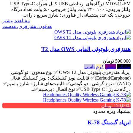
MDY-11-EM درگاه‌های ارتباطی USB کابل همراه USB Type-C
ولتاژ ورودی: ۱۰۰-۲۴۰ ولت ولتاژ خروجی ۵.۰ ولت تعداد درگاه
خروجی: یک عدد پشتیبانی از فناوری : شارژ سریع دارای...
مشاهده بیشتر
هدفون، هندزفری، هدست
هندزفری بلوتوثی القایی OWS مدل T2
590,000 تومان
مشکی
بنفش
کرم
یاسی
ایرپاد هندزفری بلوتوثی مدل OWS T2 ✅ نوع هدفون : تو گوشی
(Earbud/Earphone)✅ قابلیت نویز کنسلینگ : نویز کنسلینگ فعال
(ANC)✅ نوع گوشی : دو گوشی✅ قابلیت‌های شارژ : شارژ باسیم✅
درگاه شارژ : USB Type-C✅ نوع اتصال : بی‌سیم✅...
-150,000 تومان
پیشنهاد ویژه محدود
ایرپاد گیمینگ K-78