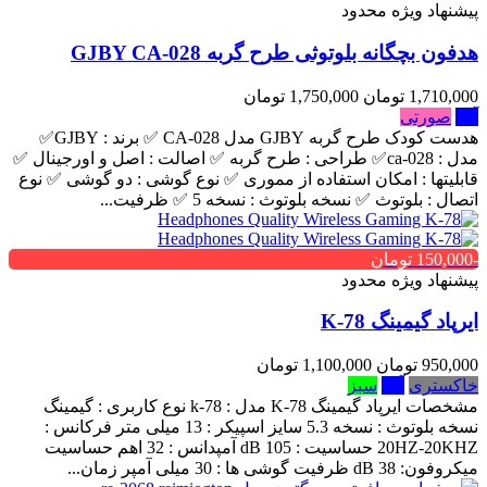
پیشنهاد ویژه محدود
هدفون بچگانه بلوتوثی طرح گربه GJBY CA-028
1,710,000 تومان
1,750,000 تومان
آبی
صورتی
هدست کودک طرح گربه GJBY مدل CA-028 ✅ برند : GJBY✅
مدل : ca-028✅ طراحی : طرح گربه ✅ اصالت : اصل و اورجینال ✅
قابلیتها : امکان استفاده از مموری ✅ نوع گوشی : دو گوشی ✅ نوع
اتصال : بلوتوث ✅ نسخه بلوتوث : نسخه 5 ✅ ظرفیت...
-150,000 تومان
پیشنهاد ویژه محدود
ایرپاد گیمینگ K-78
950,000 تومان
1,100,000 تومان
خاکستری
آبی
سبز
مشخصات ایرپاد گیمینگ K-78 مدل : k-78 نوع کاربری : گیمینگ
نسخه بلوتوث : نسخه 5.3 سایز اسپیکر : 13 میلی متر فرکانس :
20HZ-20KHZ حساسیت : 105 dB آمپدانس : 32 اهم حساسیت
میکروفون: 38 dB ظرفیت گوشی ها : 30 میلی آمپر زمان...